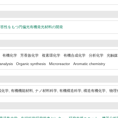
応答性をもつ円偏光有機発光材料の開発
有機化学
芳香族化学
複素環化学
有機合成化学
分析化学
光触媒
analysis
Organic synthesis
Microreactor
Aromatic chemistry
成化学
,
有機機能材料
,
ナノ材料科学
,
有機構造科学
,
構造有機化学、物理