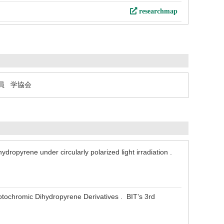
researchmap
員 学協会
opyrene under circularly polarized light irradiation .
tochromic Dihydropyrene Derivatives . BIT’s 3rd