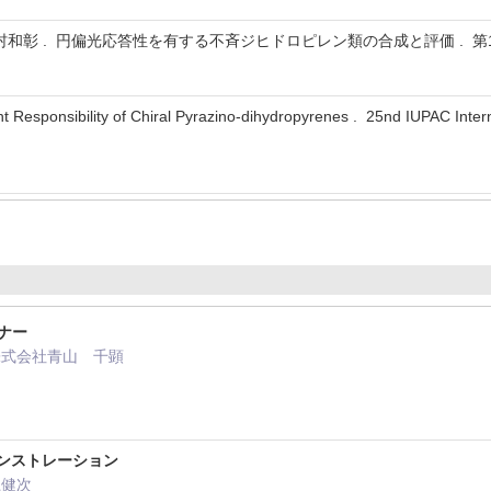
 七村和彰 . 円偏光応答性を有する不斉ジヒドロピレン類の合成と評価 . 第
ght Responsibility of Chiral Pyrazino-dihydropyrenes . 25nd IUPAC Int
ナー
株式会社青山 千顕
モンストレーション
上健次