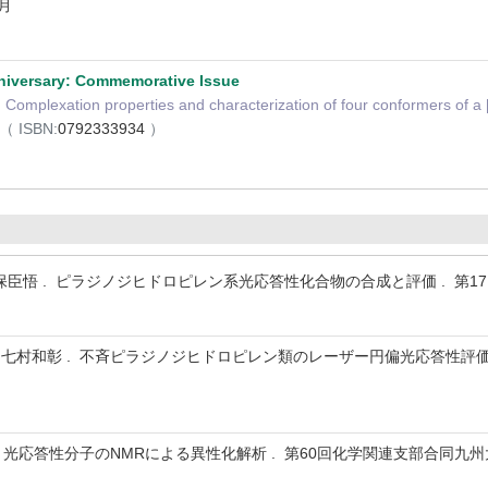
4月
nniversary: Commemorative Issue
lexation properties and characterization of four conformers of a 
（ ISBN:
0792333934
）
 久保臣悟 . ピラジノジヒドロピレン系光応答性化合物の合成と評価 . 第1
村和彰 . 不斉ピラジノジヒドロピレン類のレーザー円偏光応答性評価 . 
 光応答性分子のNMRによる異性化解析 . 第60回化学関連支部合同九州