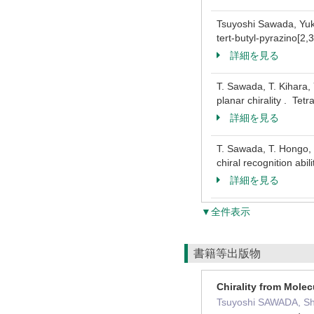
Tsuyoshi Sawada, Yuk
tert-butyl-pyrazino[
詳細を見る
T. Sawada, T. Kihara,
planar chirality . T
詳細を見る
T. Sawada, T. Hongo, 
chiral recognition ab
詳細を見る
▼全件表示
書籍等出版物
Chirality from Molec
Tsuyoshi SAWADA,