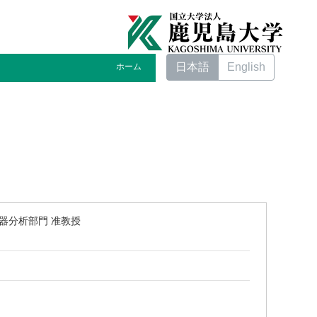
日本語
English
ホーム
器分析部門 准教授