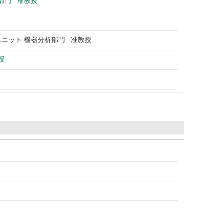
部門 准教授
ニット 機器分析部門 准教授
授