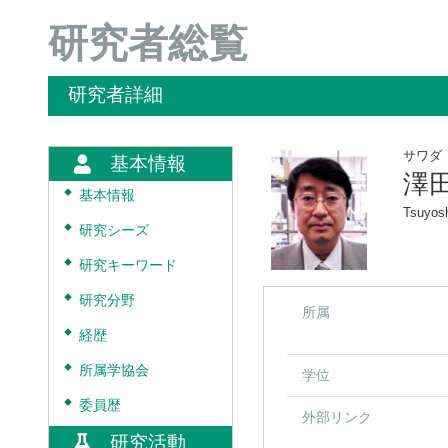
研究者総覧
研究者詳細
サワダ
基本情報
澤
◆
基本情報
Tsuyo
◆
研究シーズ
◆
研究キーワード
◆
研究分野
所属
◆
経歴
◆
所属学協会
学位
◆
委員歴
外部リンク
研究活動