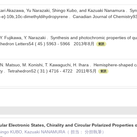
ari Akazawa, Yu Narazaki, Shingo Kubo, and Kazuaki Nanamura . Synthe
2,3-e]-10b,10c-dimethyldihydropyrene . Canadian Journal of Chemis
 Y. Fujikawa, Y. Narazaki . Synthesis and photochromic properties of q
etrahedron Letters54 ( 45 ) 5963 - 5966 2013年8月
査読
N. Matsuo, M. Konishi, T. Kawaguchi, H. Ihara . Hemisphere-shaped cal
ility . Tetrahedron52 ( 31 ) 4716 - 4722 2011年5月
査読
ular Electronic States, Chirality and Circular Polarized Properti
 Shingo KUBO, Kazuaki NANAMURA（ 担当： 分担執筆）