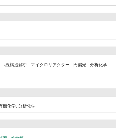
x線構造解析
マイクロリアクター
円偏光
分析化学
有機化学
,
分析化学