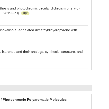
sis and photochromic circular dichroism of 2,7-di-
try93 2015年4月
査読
uinoxalino[e]-annelated dimethyldihydropyrene with
ixarenes and their analogs: synthesis, structure, and
es of Photochromic Polyaromatic Molecules