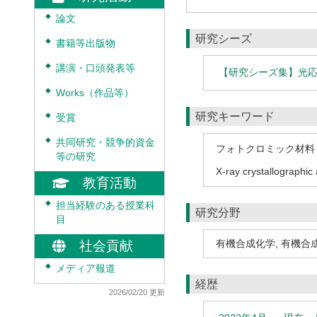
◆
論文
研究シーズ
◆
書籍等出版物
◆
講演・口頭発表等
【研究シーズ集】光
◆
Works（作品等）
研究キーワード
◆
受賞
◆
共同研究・競争的資金
フォトクロミック材料
等の研究
X-ray crystallographic 
教育活動
◆
担当経験のある授業科
研究分野
目
有機合成化学
,
有機合
社会貢献
◆
メディア報道
経歴
2026/02/20 更新