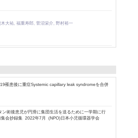
櫨木大祐, 福重寿郎, 菅沼栄介, 野村裕一
患後に重症Systemic capillary leak syndromeを合併
 . フォンタン術後患児が円滑に集団生活を送るために一学期に行
抄録集 2022年7月 (NPO)日本小児循環器学会