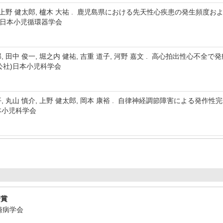
平, 上野 健太郎, 櫨木 大祐 . 鹿児島県における先天性心疾患の発生頻
PO)日本小児循環器学会
 田中 俊一, 堀之内 健祐, 吉重 道子, 河野 嘉文 . 高心拍出性心不全で発症したD
(公社)日本小児科学会
順平, 丸山 慎介, 上野 健太郎, 岡本 康裕 . 自律神経調節障害による
日本小児科学会
崎賞
川崎病学会