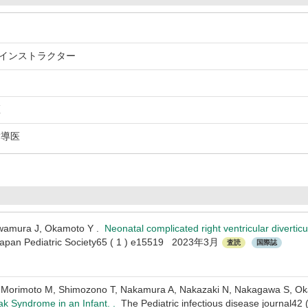
）インストラクター
医
指導医
wamura J, Okamoto Y .
Neonatal complicated right ventricular diverticu
he Japan Pediatric Society65 ( 1 ) e15519 2023年3月
査読
国際誌
, Morimoto M, Shimozono T, Nakamura A, Nakazaki N, Nakagawa S, O
ak Syndrome in an Infant. .
The Pediatric infectious disease journal