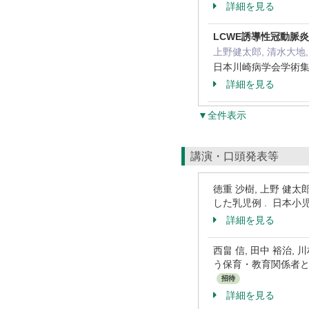
詳細を見る
LCWE誘導性冠動脈
上野健太郎, 清水大地,
日本川崎病学会学術集会
詳細を見る
▼全件表示
講演・口頭発表等
徳重 沙樹, 上野 健太郎, 
した乳児例 . 日本小
詳細を見る
西畠 信, 田中 裕治,
う保育・教育関係者と
招待
詳細を見る