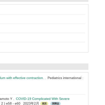
lum with effective contraction. .
Pediatrics international :
kamoto Y .
COVID-19 Complicated With Severe
42 ( 2 ) e58 - e60 2023年2月
査読
国際誌