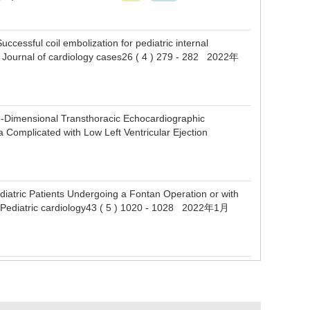
essful coil embolization for pediatric internal
. Journal of cardiology cases26 ( 4 ) 279 - 282 2022年
-Dimensional Transthoracic Echocardiographic
a Complicated with Low Left Ventricular Ejection
atric Patients Undergoing a Fontan Operation or with
. Pediatric cardiology43 ( 5 ) 1020 - 1028 2022年1月