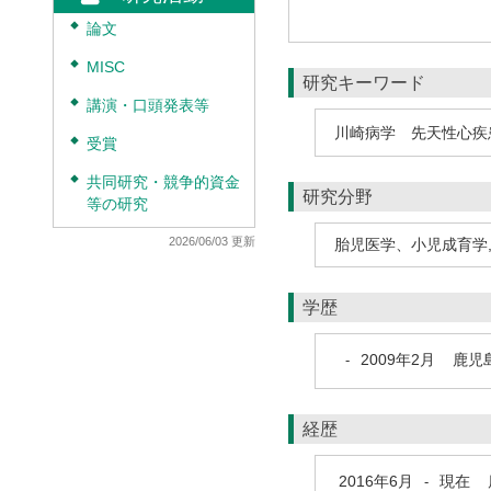
◆
論文
◆
MISC
研究キーワード
◆
講演・口頭発表等
川崎病学 先天性心疾
◆
受賞
◆
共同研究・競争的資金
研究分野
等の研究
2026/06/03 更新
胎児医学、小児成育学
学歴
2009年2月
鹿児
-
経歴
2016年6月
現在
鹿
-