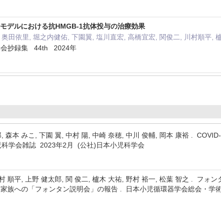
炎モデルにおける抗HMGB-1抗体投与の治療効果
 奥田依里, 堀之内健佑, 下園翼, 塩川直宏, 高橋宜宏, 関俊二, 川村順平, 
抄録集 44th 2024年
森本 みこ, 下園 翼, 中村 陽, 中崎 奈穂, 中川 俊輔, 岡本 康裕 . COVID-19罹
児科学会雑誌 2023年2月 (公社)日本小児科学会
 川村 順平, 上野 健太郎, 関 俊二, 櫨木 大祐, 野村 裕一, 松葉 智之
家族への「フォンタン説明会」の報告 . 日本小児循環器学会総会・学術集会