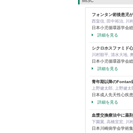
MISC
フォンタン術後患児
西畠信, 田中裕治, 川
日本小児循環器学会総会・
詳細を見る
シクロホスファミド心
川村順平, 清水大地, 
日本小児循環器学会総会・
詳細を見る
青年期以降のFont
上野健太郎, 上野健太郎
日本成人先天性心疾患学会雑
詳細を見る
血漿交換療法中に薬剤
下園翼, 高橋宜宏, 川
日本川崎病学会学術集会