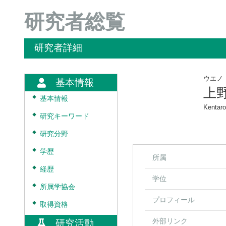
研究者総覧
研究者詳細
ウエノ
基本情報
上
◆
基本情報
Kentar
◆
研究キーワード
◆
研究分野
◆
学歴
所属
◆
経歴
学位
◆
所属学協会
プロフィール
◆
取得資格
外部リンク
研究活動