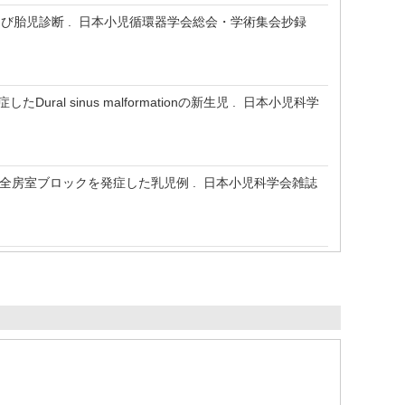
度および胎児診断 . 日本小児循環器学会総会・学術集会抄録
ural sinus malformationの新生児 . 日本小児科学
発作性完全房室ブロックを発症した乳児例 . 日本小児科学会雑誌