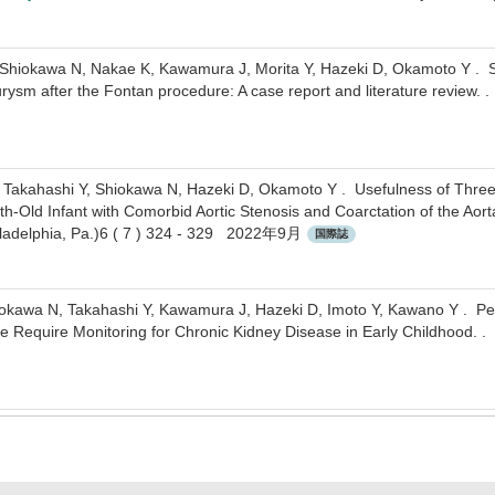
Shiokawa N, Nakae K, Kawamura J, Morita Y, Hazeki D, Okamoto Y . Succ
sm after the Fontan procedure: A case report and literature review. 
Takahashi Y, Shiokawa N, Hazeki D, Okamoto Y . Usefulness of Three
th-Old Infant with Comorbid Aortic Stenosis and Coarctation of the Aort
iladelphia, Pa.)6 ( 7 ) 324 - 329 2022年9月
国際誌
okawa N, Takahashi Y, Kawamura J, Hazeki D, Imoto Y, Kawano Y . Pedi
 Require Monitoring for Chronic Kidney Disease in Early Childhood. 