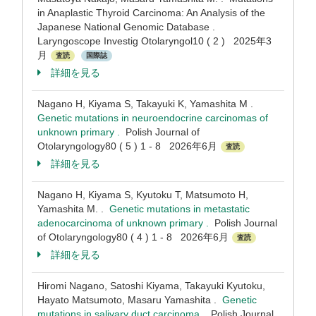
in Anaplastic Thyroid Carcinoma: An Analysis of the
Japanese National Genomic Database .
Laryngoscope Investig Otolaryngol10 ( 2 ) 2025年3
月
査読
国際誌
詳細を見る
Nagano H, Kiyama S, Takayuki K, Yamashita M .
Genetic mutations in neuroendocrine carcinomas of
unknown primary .
Polish Journal of
Otolaryngology80 ( 5 ) 1 - 8 2026年6月
査読
詳細を見る
Nagano H, Kiyama S, Kyutoku T, Matsumoto H,
Yamashita M. .
Genetic mutations in metastatic
adenocarcinoma of unknown primary .
Polish Journal
of Otolaryngology80 ( 4 ) 1 - 8 2026年6月
査読
詳細を見る
Hiromi Nagano, Satoshi Kiyama, Takayuki Kyutoku,
Hayato Matsumoto, Masaru Yamashita .
Genetic
mutations in salivary duct carcinoma .
Polish Journal