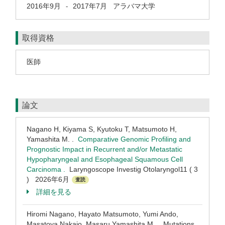
2016年9月
2017年7月
アラバマ大学
-
取得資格
医師
論文
Nagano H, Kiyama S, Kyutoku T, Matsumoto H,
Yamashita M. .
Comparative Genomic Profiling and
Prognostic Impact in Recurrent and/or Metastatic
Hypopharyngeal and Esophageal Squamous Cell
Carcinoma .
Laryngoscope Investig Otolaryngol11 ( 3
) 2026年6月
査読
詳細を見る
Hiromi Nagano, Hayato Matsumoto, Yumi Ando,
Masatoya Nakajo, Masaru Yamashita M. . Mutations