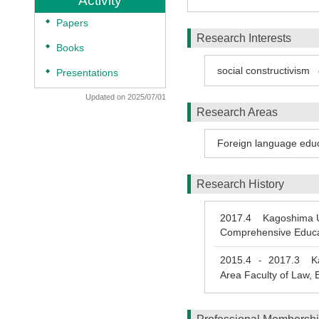
Activity
◆
Papers
Research Interests
◆
Books
social constructivism
◆
Presentations
Updated on 2025/07/01
Research Areas
Foreign language edu
Research History
2017.4
Kagoshima Univ
Comprehensive Educa
2015.4
2017.3
Kag
-
Area Faculty of Law,