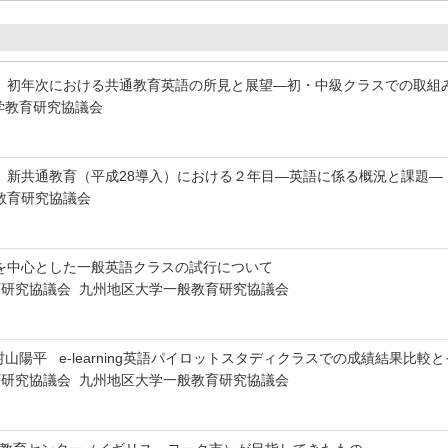
平 初年次における共通教育英語の所見と展望―初・中級クラスでの取
区大学教育研究協議会
平 新共通教育（平成28導入）における２年目―英語に係る概況と課題
学教育研究協議会
ningを中心とした一般英語クラスの試行について
研究協議会 九州地区大学一般教育研究協議会
村山陽平 e-learning英語パイロットスタディクラスでの成績結果比
研究協議会 九州地区大学一般教育研究協議会