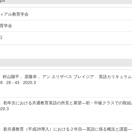
ips
ィアル教育学会
育学会
)
， 村山陽平， 原隆幸， アン エリザベス ブレイジア . 英語カリキ
 28 - 43 2025.3
 . 初年次における共通教育英語の所見と展望―初・中級クラスでの取組みを
20.3
 . 新共通教育（平成28導入）における２年目―英語に係る概況と課題― .