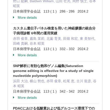
野口 紘嗣, Baldwin William, 山田 壮亮, 岡野 慎士, 谷本
昭英
日本病理学会会誌 113 ( 1 ) 286 - 286 2024.2
More details
カスタム遺伝子パネル検査を用いた神経膠腫の統合分
子病理診断 6年間の運用実績
赤羽 俊章, 霧島 茉莉, 北薗 育美, 田畑 和宏, 東 美智代,
田崎 貴嗣, 谷本 昭英
日本病理学会会誌 113 ( 1 ) 332 - 332 2024.2
More details
SNP解析に有効な飽和ゲノム編集(Saturation
genome editing is effective for a study of single
nucleotide polymorphism)
浜田 大治, 横山 勢也, 赤羽 俊章, 松尾 恵, 古川 龍彦, 谷
本 昭英
日本病理学会会誌 113 ( 1 ) 342 - 342 2024.2
More details
PDACにおける低酸素および低グルコース環境下での