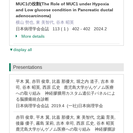
MUC1の役割(The Role of MUC1 under Hypoxia
and Low glucose condition in Pancreatic ductal
adenocarcinoma)
横山 勢也, 東 美智代, 谷本 昭英
日本病理学会会誌 113 ( 1 ) 402 - 402 2024.2
More details
▼display all
Presentations
平木 翼, 赤羽 俊章, 比嘉 那優大, 堀之内 道子, 吉本 幸
司, 谷本 昭英, 西原 広史 鹿児島大学がんゲノム医療
への取り組み 神経膠腫用カスタム遺伝子パネルによ
る脳腫瘍統合診断
日本病理学会会誌 2019.4 (一社)日本病理学会
赤羽 俊章, 平木 翼, 比嘉 那優大, 東 美智代, 北薗 育美,
後藤 優子, 霧島 茉莉, 吉本 幸司, 西原 広史, 谷本 昭英
鹿児島大学がんゲノム医療への取り組み 神経膠腫診