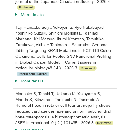
journal of the Japanese Circulation Society 2026.4
Reviewed
More details
Taiji Hamada, Seiya Yokoyama, Ryo Nakabayashi,
Yoshihiko Suzuki, Shinichi Morishita, Toshiaki
Akahane, Kei Matsuo, Ikumi Kitazono, Tatsuhiko
Furukawa, Akihide Tanimoto . Saturation Genome
Editing Targeting KRAS Mutations in HCT 116 Colon
Carcinoma Cells for Pooled SNV Functional Profiling
in Diploid Cancer Model. . Current issues in
molecular biology48 ( 4 ) 2026.3
Reviewed
International journal
More details
Maesako S, Tasaki T, Uekama K, Yokoyama S,
Maeda S, Kitazono I, Taniguchi N, Tanimoto A .
Humeral head in rotator cuff tear arthropathy shows
reduced cartilage damage and uniform subchondral
bone osteoporosis: a histomorphometric analysis. .
JSES international10 ( 2 ) 101435 2026.3
Reviewed