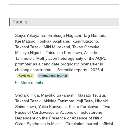
Papers
Seiya Yokoyama, Hirotsugu Noguchi, Taiji Hamada,
Kei Matsuo, Toshiaki Akahane, Ikumi Kitazono,
Takashi Tasaki, Miki Murakami, Takao Ohtsuka,
Michiyo Higashi, Tatsuhiko Furukawa, Akihide
Tanimoto . Methylation heterogeneity of the AQP1
promoter as a candidate prognostic biomarker in
cholangiocarcinoma. . Scientific reports 2026.4
Reviewed
International journal
More details
Shotaro Higa, Mayuko Sakanashi, Masato Tsutsui,
Takashi Tasaki, Akihide Tanimoto, Yuji Taira, Hiroaki
Shimokawa, Yukio Kuniyoshi, Kojiro Furukawa . Two
Faces of Cardiovascular Actions of Testosterone
Dependent on the Presence or Absence of Nitric
Oxide Synthases in Mice. . Circulation journal : official