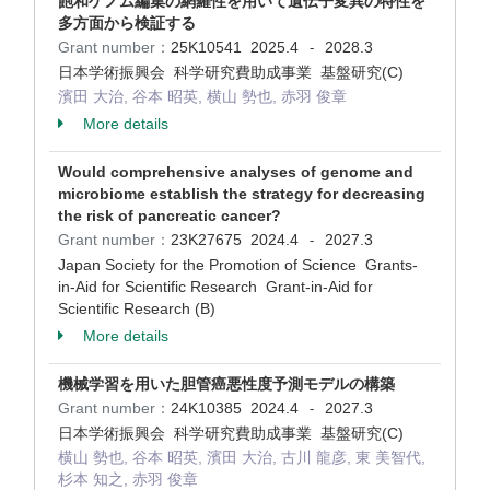
飽和ゲノム編集の網羅性を用いて遺伝子変異の特性を
多方面から検証する
Grant number：
25K10541
2025.4
2028.3
-
日本学術振興会 科学研究費助成事業 基盤研究(C)
濱田 大治, 谷本 昭英, 横山 勢也, 赤羽 俊章
More details
Would comprehensive analyses of genome and
microbiome establish the strategy for decreasing
the risk of pancreatic cancer?
Grant number：
23K27675
2024.4
2027.3
-
Japan Society for the Promotion of Science Grants-
in-Aid for Scientific Research Grant-in-Aid for
Scientific Research (B)
More details
機械学習を用いた胆管癌悪性度予測モデルの構築
Grant number：
24K10385
2024.4
2027.3
-
日本学術振興会 科学研究費助成事業 基盤研究(C)
横山 勢也, 谷本 昭英, 濱田 大治, 古川 龍彦, 東 美智代,
杉本 知之, 赤羽 俊章