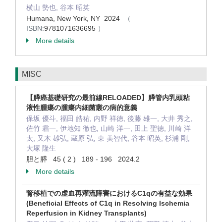
横山 勢也, 谷本 昭英
Humana, New York, NY 2024
（
ISBN:
9781071636695
）
More details
MISC
【膵癌基礎研究の最前線RELOADED】膵管内乳頭粘
液性腫瘍の腫瘍内細菌叢の病的意義
保坂 優斗, 福田 皓祐, 内野 祥徳, 後藤 雄一, 大井 秀之,
佐竹 霜一, 伊地知 徹也, 山崎 洋一, 田上 聖徳, 川崎 洋
太, 又木 雄弘, 蔵原 弘, 東 美智代, 谷本 昭英, 杉浦 剛,
大塚 隆生
胆と膵 45 ( 2 ) 189 - 196 2024.2
More details
腎移植での虚血再灌流障害におけるC1qの有益な効果
(Beneficial Effects of C1q in Resolving Ischemia
Reperfusion in Kidney Transplants)