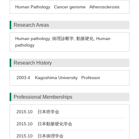
Human Pathology
Cancer genome
Atherosclerosis
Research Areas
Human pathology
,
病理診断学
,
動脈硬化
,
Human
pathology
Research History
2003.4
Kagoshima University Professor
Professional Memberships
2015.10
日本癌学会
2015.10
日本動脈硬化学会
2015.10
日本病理学会