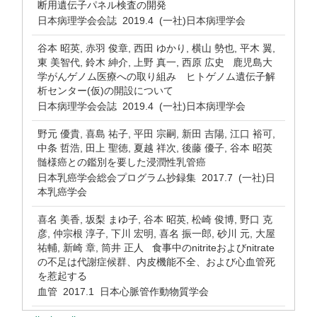
断用遺伝子パネル検査の開発
日本病理学会会誌 2019.4 (一社)日本病理学会
谷本 昭英, 赤羽 俊章, 西田 ゆかり, 横山 勢也, 平木 翼,
東 美智代, 鈴木 紳介, 上野 真一, 西原 広史 鹿児島大
学がんゲノム医療への取り組み ヒトゲノム遺伝子解
析センター(仮)の開設について
日本病理学会会誌 2019.4 (一社)日本病理学会
野元 優貴, 喜島 祐子, 平田 宗嗣, 新田 吉陽, 江口 裕可,
中条 哲浩, 田上 聖徳, 夏越 祥次, 後藤 優子, 谷本 昭英
髄様癌との鑑別を要した浸潤性乳管癌
日本乳癌学会総会プログラム抄録集 2017.7 (一社)日
本乳癌学会
喜名 美香, 坂梨 まゆ子, 谷本 昭英, 松崎 俊博, 野口 克
彦, 仲宗根 淳子, 下川 宏明, 喜名 振一郎, 砂川 元, 大屋
祐輔, 新崎 章, 筒井 正人 食事中のnitriteおよびnitrate
の不足は代謝症候群、内皮機能不全、および心血管死
を惹起する
血管 2017.1 日本心脈管作動物質学会