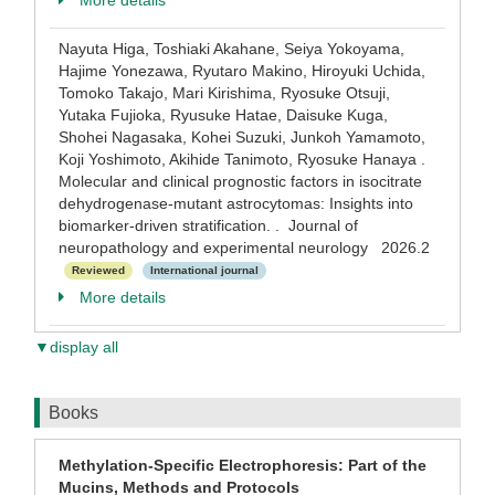
More details
Nayuta Higa, Toshiaki Akahane, Seiya Yokoyama,
Hajime Yonezawa, Ryutaro Makino, Hiroyuki Uchida,
Tomoko Takajo, Mari Kirishima, Ryosuke Otsuji,
Yutaka Fujioka, Ryusuke Hatae, Daisuke Kuga,
Shohei Nagasaka, Kohei Suzuki, Junkoh Yamamoto,
Koji Yoshimoto, Akihide Tanimoto, Ryosuke Hanaya .
Molecular and clinical prognostic factors in isocitrate
dehydrogenase-mutant astrocytomas: Insights into
biomarker-driven stratification. . Journal of
neuropathology and experimental neurology 2026.2
Reviewed
International journal
More details
▼display all
Books
Methylation-Specific Electrophoresis: Part of the
Mucins, Methods and Protocols