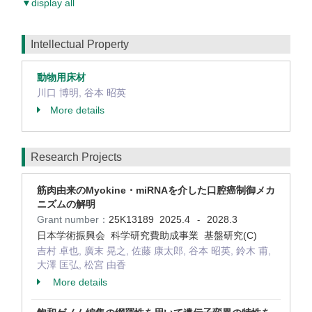
▼display all
Intellectual Property
動物用床材
川口 博明, 谷本 昭英
More details
Research Projects
筋肉由来のMyokine・miRNAを介した口腔癌制御メカ
ニズムの解明
Grant number：
25K13189
2025.4
2028.3
-
日本学術振興会 科学研究費助成事業 基盤研究(C)
吉村 卓也, 廣末 晃之, 佐藤 康太郎, 谷本 昭英, 鈴木 甫,
大澤 匡弘, 松宮 由香
More details