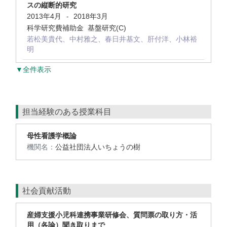
スの縦断的研究
2013年4月
2018年3月
-
科学研究費補助金 基盤研究(C)
若松美貴代、中村雅之、春日井基文、肝付洋、小林裕
明
▼全件表示
担当経験のある授業科目
母性看護学概論
機関名：
公益社団法人いちょうの樹
社会貢献活動
産婦支援小児科連携事業研修会、質問票の取り方・活
用（各論）聞き取りまで