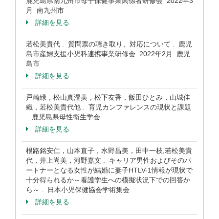
鹿児島県南九州市母子保健事業関係者研修会 2022年3
月 南九州市
詳細を見る
若松美貴代 . 質問票の聴き取り、対応について . 鹿児
島市産婦支援小児科連携事業研修会 2022年2月 鹿児
島市
詳細を見る
戸崎緑，松山真澄美，松下友香，飯田ひとみ，山城佳
織，若松美貴代他 . 育児カンファレンスの現状と課題
. 鹿児島県母性衛生学会
詳細を見る
根路銘安仁，山本直子，水野昌美，田中一枝,若松美貴
代，井上尚美，河野嘉文 . キャリア男性およびそのパ
ートナーとなる女性が結婚に妻子HTLV-1情報が現状で
十分得られるか～看護学生への模擬状況下での回答か
ら～ . 日本小児保健協会学術集会
詳細を見る