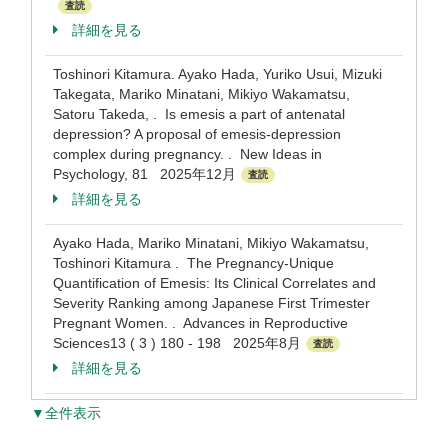
査読
詳細を見る
Toshinori Kitamura. Ayako Hada, Yuriko Usui, Mizuki
Takegata, Mariko Minatani, Mikiyo Wakamatsu,
Satoru Takeda, . Is emesis a part of antenatal
depression? A proposal of emesis-depression
complex during pregnancy. . New Ideas in
Psychology, 81 2025年12月
査読
詳細を見る
Ayako Hada, Mariko Minatani, Mikiyo Wakamatsu,
Toshinori Kitamura . The Pregnancy-Unique
Quantification of Emesis: Its Clinical Correlates and
Severity Ranking among Japanese First Trimester
Pregnant Women. . Advances in Reproductive
Sciences13 ( 3 ) 180 - 198 2025年8月
査読
詳細を見る
▼全件表示