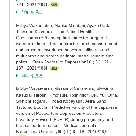
724 2021年9月
査読
詳細を見る
Mikiyo Wakamatsu, Mariko Minatani, Ayako Hada,
Toshinori Kitamura . The Patient Health
Questionnaire-9 among first-trimester pregnant
women in Japan: Factor structure and measurement
and structural invariance between nulliparas and
multiparas and across perinatal measurement time
points . Open Journal of Depression10 ( 3 ) 121 -
137 2021年8月
査読
詳細を見る
Mikiyo Wakamatsu, Masayuki Nakamura, Motofumi
Kasugai, Hiroshi Kimotsuki, Toshimichi Oki, Yuji Orita,
Shinichi Togami, Hiroaki Kobayashi, Akira Sano,
Tsutomu Douchi . Predictive validity of the Japanese
version of Postpartum Depression Predictors
Inventory-Revised (PDPI-R) during pregnancy and
the postpartum period . Medical Journal of
Kagoshima University68 ( 1 ) 9 - 19 2016年9月