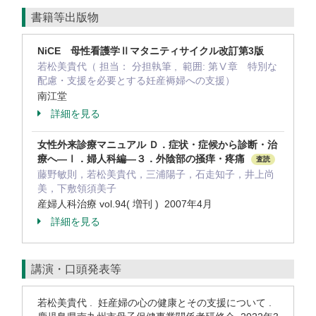
書籍等出版物
NiCE 母性看護学Ⅱマタニティサイクル改訂第3版
若松美貴代（ 担当： 分担執筆 , 範囲: 第Ⅴ章 特別な
配慮・支援を必要とする妊産褥婦への支援）
南江堂
詳細を見る
女性外来診療マニュアル Ｄ．症状・症候から診断・治
療へ―Ⅰ．婦人科編―３．外陰部の掻痒・疼痛
査読
藤野敏則，若松美貴代，三浦陽子，石走知子，井上尚
美，下敷領須美子
産婦人科治療 vol.94( 増刊 ) 2007年4月
詳細を見る
講演・口頭発表等
若松美貴代 . 妊産婦の心の健康とその支援について .