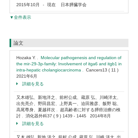
2015年10月
現在
日本膵臓学会
-
▼全件表示
論文
Hozaka Y. .
Molecular pathogenesis and regulation of
the mir-29-3p-family: Involvement of itga6 and itgb1 in
intra-hepatic cholangiocarcinoma .
Cancers13 ( 11 )
2021年6月
詳細を見る
又木雄弘、新地洋之、前村公成、蔵原 弘、川崎洋太、
出先亮介、野田昌宏、上野真一、迫田雅彦、飯野 聡、
高尾尊身、夏越祥次 . 超高齢者に対する膵癌治療の検
討 . 消化器外科37 ( 9 ) 1439 - 1445 2014年8月
詳細を見る
又木 雄弘, 新地 洋之, 前村 公成, 蔵原 弘, 川崎 洋太, 出