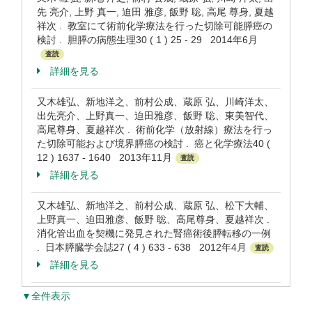
先 亮介, 上野 真一, 迫田 雅彦, 飯野 聡, 高尾 尊身, 夏越
祥次 . 教室にて術前化学療法を行った切除可能膵癌の
検討 . 胆膵の病態生理30 ( 1 ) 25 - 29 2014年6月
査読
詳細を見る
又木雄弘、新地洋之、前村公成、蔵原 弘、川崎洋太、
出先亮介、上野真一、迫田雅彦、飯野 聡、東美智代、
高尾尊身、夏越祥次 . 術前化学（放射線）療法を行っ
た切除可能および境界膵癌の検討 . 癌と化学療法40 (
12 ) 1637 - 1640 2013年11月
査読
詳細を見る
又木雄弘、新地洋之、前村公成、蔵原 弘、松下大輔、
上野真一、迫田雅彦、飯野 聡、高尾尊身、夏越祥次 .
消化管出血を契機に発見された腎癌術後膵転移の一例
. 日本膵臓学会誌27 ( 4 ) 633 - 638 2012年4月
査読
詳細を見る
▼全件表示