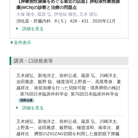
【膵嚢胞性腫瘍をめぐる最近の話題】膵粘液性嚢胞腫
瘍(MCN)の診断と治療の問題点
大塚 隆生, 蔵原 弘, 伊地知 徹也, 又木 雄弘
消化器・肝臓内科 8 ( 5 ) 428 - 431 2020年11月
詳細を見る
▼全件表示
講演・口頭発表等
又木雄弘、新地洋之、前村公成、蔵原 弘、川崎洋太、
迫田雅彦、飯野 聡、樋渡清司上野真一、高尾尊身、夏
越祥次 . 術前加療を行った切除可能・境界膵癌の検討
. 第76回日本臨床外科学会 第76回日本臨床外科学会
国際会議
詳細を見る
又木雄弘、新地洋之、前村公成、蔵原 弘、川崎洋太、
上野真一、迫田雅彦、飯野聡、樋渡清和、南幸次、夏
越祥次 . 臍部のZIGZAG切開を利用した腹腔鏡下脾臓