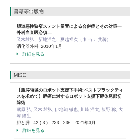
書籍等出版物
胆道悪性狭窄ステント留置による合併症とその対策―
外科当直医必須―
又木雄弘、新地洋之、夏越祥次（ 担当： 共著）
消化器外科 2010年1月
詳細を見る
MISC
【胆膵領域のロボット支援下手術:ベストプラックティ
スを求めて】膵癌に対するロボット支援下膵体尾部切
除術
蔵原 弘, 又木 雄弘, 伊地知 徹也, 川崎 洋太, 飯野 聡, 大
塚 隆生
胆と膵 42 ( 3 ) 233 - 236 2021年3月
詳細を見る