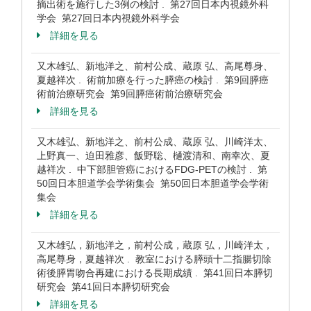
摘出術を施行した3例の検討 . 第27回日本内視鏡外科
学会 第27回日本内視鏡外科学会
詳細を見る
又木雄弘、新地洋之、前村公成、蔵原 弘、高尾尊身、
夏越祥次 . 術前加療を行った膵癌の検討 . 第9回膵癌
術前治療研究会 第9回膵癌術前治療研究会
詳細を見る
又木雄弘、新地洋之、前村公成、蔵原 弘、川崎洋太、
上野真一、迫田雅彦、飯野聡、樋渡清和、南幸次、夏
越祥次 . 中下部胆管癌におけるFDG-PETの検討 . 第
50回日本胆道学会学術集会 第50回日本胆道学会学術
集会
詳細を見る
又木雄弘，新地洋之，前村公成，蔵原 弘，川崎洋太，
高尾尊身，夏越祥次 . 教室における膵頭十二指腸切除
術後膵胃吻合再建における長期成績 . 第41回日本膵切
研究会 第41回日本膵切研究会
詳細を見る