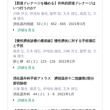
【胆道ドレナージを極める】外科的胆道ドレナージは
いつ行うのか?
川崎 洋太, 伊地知 徹也, 飯野 聡, 又木 雄弘, 蔵原 弘, 大
塚 隆生
消化器内視鏡 33 ( 3 ) 652 - 655 2021年3月
詳細を見る
【慢性膵炎診療の最前線】慢性膵炎に対する手術適応
と手技
蔵原 弘, 又木 雄弘, 伊地知 徹也, 川崎 洋太, 飯野 聡, 大
塚 隆生
胆と膵 42 ( 2 ) 123 - 126 2021年2月
詳細を見る
消化器外科手術アトラス 膵頭温存十二指腸第2部分
節切除術
大塚 隆生, 蔵原 弘, 伊地知 徹也, 又木 雄弘
消化器外科 44 ( 1 ) 1 - 8 2021年1月
詳細を見る