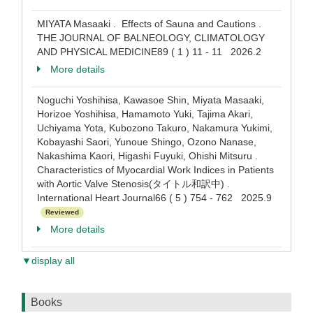
MIYATA Masaaki . Effects of Sauna and Cautions .
THE JOURNAL OF BALNEOLOGY, CLIMATOLOGY
AND PHYSICAL MEDICINE89 ( 1 ) 11 - 11 2026.2
More details
Noguchi Yoshihisa, Kawasoe Shin, Miyata Masaaki,
Horizoe Yoshihisa, Hamamoto Yuki, Tajima Akari,
Uchiyama Yota, Kubozono Takuro, Nakamura Yukimi,
Kobayashi Saori, Yunoue Shingo, Ozono Nanase,
Nakashima Kaori, Higashi Fuyuki, Ohishi Mitsuru .
Characteristics of Myocardial Work Indices in Patients
with Aortic Valve Stenosis(タイトル和訳中) .
International Heart Journal66 ( 5 ) 754 - 762 2025.9
Reviewed
More details
▼display all
Books