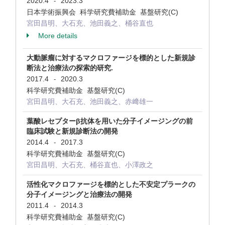
2020.4
2023.3
-
日本学術振興会 科学研究費補助金 基盤研究(C)
宮田昌明、大石充、池田義之、桶谷直也
More details
大動脈瘤に対するマクロファージを標的とした新規診
断法と治療法の探索的研究.
2017.4
2020.3
-
科学研究費補助金 基盤研究(C)
宮田昌明、大石充、池田義之、赤﨑雄一
葉酸レセプターβ抗体を用いた分子イメージングの前
臨床試験と新規診断法の開発
2014.4
2017.3
-
科学研究費補助金 基盤研究(C)
宮田昌明、大石充、桶谷直也、小澤政之
活性化マクロファージを標的とした不安定プラークの
分子イメージングと治療法の開発
2011.4
2014.3
-
科学研究費補助金 基盤研究(C)