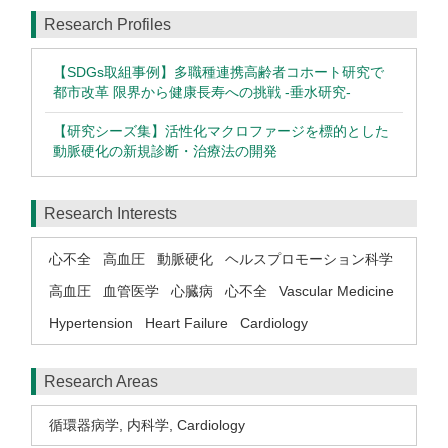
Research Profiles
【SDGs取組事例】多職種連携高齢者コホート研究で
都市改革 限界から健康長寿への挑戦 -垂水研究-
【研究シーズ集】活性化マクロファージを標的とした
動脈硬化の新規診断・治療法の開発
Research Interests
心不全
高血圧
動脈硬化
ヘルスプロモーション科学
高血圧
血管医学
心臓病
心不全
Vascular Medicine
Hypertension
Heart Failure
Cardiology
Research Areas
循環器病学
,
内科学
,
Cardiology