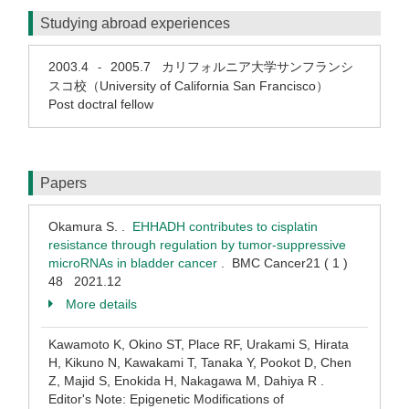
Studying abroad experiences
2003.4
2005.7
カリフォルニア大学サンフランシ
-
スコ校（University of California San Francisco）
Post doctral fellow
Papers
Okamura S. .
EHHADH contributes to cisplatin
resistance through regulation by tumor-suppressive
microRNAs in bladder cancer
. BMC Cancer21 ( 1 )
48 2021.12
More details
Kawamoto K, Okino ST, Place RF, Urakami S, Hirata
H, Kikuno N, Kawakami T, Tanaka Y, Pookot D, Chen
Z, Majid S, Enokida H, Nakagawa M, Dahiya R .
Editor's Note: Epigenetic Modifications of