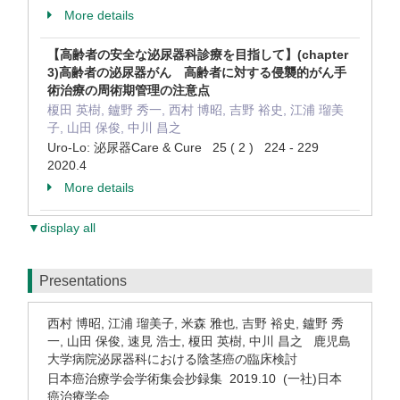
More details
【高齢者の安全な泌尿器科診療を目指して】(chapter
3)高齢者の泌尿器がん 高齢者に対する侵襲的がん手
術治療の周術期管理の注意点
榎田 英樹, 鑪野 秀一, 西村 博昭, 吉野 裕史, 江浦 瑠美
子, 山田 保俊, 中川 昌之
Uro-Lo: 泌尿器Care & Cure 25 ( 2 ) 224 - 229
2020.4
More details
▼display all
Presentations
西村 博昭, 江浦 瑠美子, 米森 雅也, 吉野 裕史, 鑪野 秀
一, 山田 保俊, 速見 浩士, 榎田 英樹, 中川 昌之 鹿児島
大学病院泌尿器科における陰茎癌の臨床検討
日本癌治療学会学術集会抄録集 2019.10 (一社)日本
癌治療学会