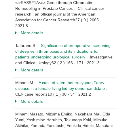
<i>RASSF1A</i> Gene through Chromatin
Remodeling in Prostate Cancer. . Clinical cancer
research : an official journal of the American
Association for Cancer Research27 ( 9 ) 2665
2021.5
More details
Tatarano S. .
Significance of preoperative screening
of deep vein thrombosis and its indications for
patients undergoing urological surgery
. Investigative
and Clinical Urology62 ( 2 ) 166 - 171 2021.3
More details
Minami M. .
A case of latent heterozygous Fabry
disease in a female living kidney donor candidate
.
CEN case reports10 ( 1 ) 30 - 34 2021.2
More details
Minami Masato, Mizuma Emiko, Nakahara Mai, Oda
Yumi, Yoshimine Haruhito, Tokunaga Koki, Mitsuke
Akihiko, Yamada Yasutoshi, Enokida Hideki, Masutani