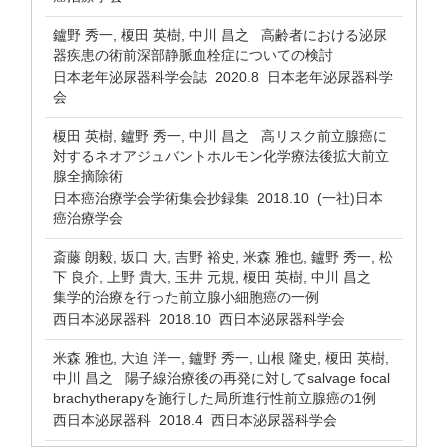
鑪野 秀一, 榎田 英樹, 中川 昌之 高齢者における泌尿
器疾患の術前深部静脈血栓症についての検討
日本老年泌尿器科学会誌 2020.8 日本老年泌尿器科学
会
榎田 英樹, 鑪野 秀一, 中川 昌之 高リスク前立腺癌に
対するネオアジュバントホルモン化学療法後拡大前立
腺全摘除術
日本癌治療学会学術集会抄録集 2018.10 (一社)日本
癌治療学会
斎藤 朗毅, 坂口 大, 吉野 裕史, 米森 雅也, 鑪野 秀一, 松
下 良介, 上野 貴大, 玉井 元規, 榎田 英樹, 中川 昌之
集学的治療を行った前立腺小細胞癌の一例
西日本泌尿器科 2018.10 西日本泌尿器科学会
米森 雅也, 大迫 洋一, 鑪野 秀一, 山根 隆史, 榎田 英樹,
中川 昌之 陽子線治療後の再発に対してsalvage focal
brachytherapyを施行した局所進行性前立腺癌の1例
西日本泌尿器科 2018.4 西日本泌尿器科学会