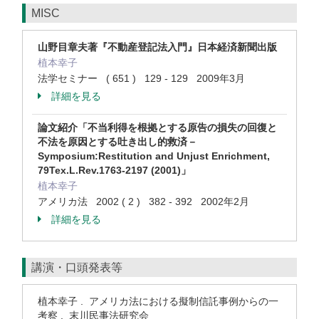
MISC
山野目章夫著『不動産登記法入門』日本経済新聞出版
植本幸子
法学セミナー ( 651 ) 129 - 129 2009年3月
詳細を見る
論文紹介「不当利得を根拠とする原告の損失の回復と
不法を原因とする吐き出し的救済－
Symposium:Restitution and Unjust Enrichment,
79Tex.L.Rev.1763-2197 (2001)」
植本幸子
アメリカ法 2002 ( 2 ) 382 - 392 2002年2月
詳細を見る
講演・口頭発表等
植本幸子 . アメリカ法における擬制信託事例からの一
考察 . 末川民事法研究会