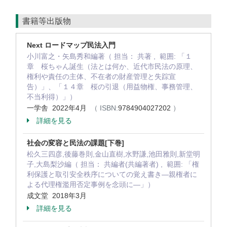
書籍等出版物
Next ロードマップ民法入門
小川富之・矢島秀和編著（ 担当： 共著 , 範囲: 「１
章 桜ちゃん誕生（法とは何か、近代市民法の原理、
権利や責任の主体、不在者の財産管理と失踪宣
告）」、「１４章 桜の引退（用益物権、事務管理、
不当利得）」）
一学舎 2022年4月
（ ISBN:
9784904027202
）
詳細を見る
社会の変容と民法の課題[下巻]
松久三四彦,後藤巻則,金山直樹,水野謙,池田雅則,新堂明
子,大島梨沙編（ 担当： 共編者(共編著者) , 範囲: 「権
利保護と取引安全秩序についての覚え書き―親権者に
よる代理権濫用否定事例を念頭に―」）
成文堂 2018年3月
詳細を見る