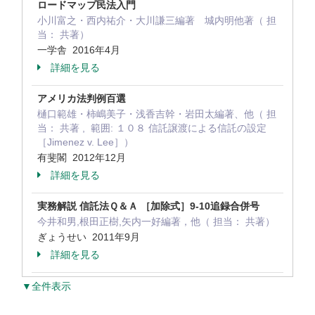
ロードマップ民法入門
小川富之・西内祐介・大川謙三編著 城内明他著（ 担
当： 共著）
一学舎 2016年4月
詳細を見る
アメリカ法判例百選
樋口範雄・柿嶋美子・浅香吉幹・岩田太編著、他（ 担
当： 共著 , 範囲: １０８ 信託譲渡による信託の設定
［Jimenez v. Lee］）
有斐閣 2012年12月
詳細を見る
実務解説 信託法Ｑ＆Ａ ［加除式］9-10追録合併号
今井和男,根田正樹,矢内一好編著，他（ 担当： 共著）
ぎょうせい 2011年9月
詳細を見る
▼全件表示