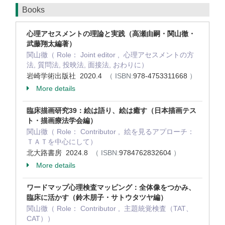
Books
心理アセスメントの理論と実践（高瀬由嗣・関山徹・
武藤翔太編著）
関山徹（ Role： Joint editor , 心理アセスメントの方
法, 質問法, 投映法, 面接法, おわりに）
岩崎学術出版社 2020.4
（ ISBN:
978-4753311668
）
More details
臨床描画研究39：絵は語り、絵は癒す（日本描画テス
ト・描画療法学会編）
関山徹（ Role： Contributor , 絵を見るアプローチ：
ＴＡＴを中心にして）
北大路書房 2024.8
（ ISBN:
9784762832604
）
More details
ワードマップ心理検査マッピング：全体像をつかみ、
臨床に活かす（鈴木朋子・サトウタツヤ編）
関山徹（ Role： Contributor , 主題統覚検査（TAT、
CAT））