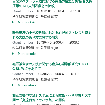
自閉スペクトラム症における共感の構造分析:統合失調
症等のTAT人間表象との比較
Grant number：
18K03101
2018.4
2021.3
-
科学研究費補助金 基盤研究(C)
More details
離島勤務の小学校教師における心理的ストレスと望ま
れる支援のあり方に関する研究
Grant number：
18730440
2006.4
2008.3
-
科学研究費補助金 若手研究(B)
More details
犯罪被害者の支援に関する臨床心理学的研究:PTSD、
CISに視点をあてて
Grant number：
20530653
2008.4
2011.3
-
科学研究費補助金 基盤研究(C)
More details
相互支援型交流システムによる離島・へき地校と大学
間の「交流促進ノウハウ集」の開発