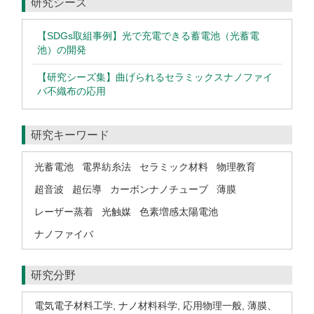
研究シーズ
【SDGs取組事例】光で充電できる蓄電池（光蓄電
池）の開発
【研究シーズ集】曲げられるセラミックスナノファイ
バ不織布の応用
研究キーワード
光蓄電池
電界紡糸法
セラミック材料
物理教育
超音波
超伝導
カーボンナノチューブ
薄膜
レーザー蒸着
光触媒
色素増感太陽電池
ナノファイバ
研究分野
電気電子材料工学
,
ナノ材料科学
,
応用物理一般
,
薄膜、