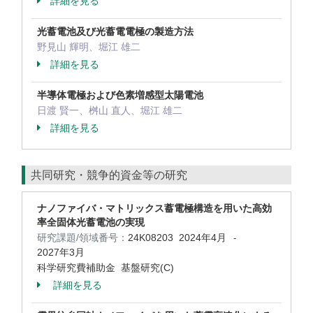
詳細を見る
光蓄電池及び光蓄電電極の製造方法
野見山 輝明、堀江 雄二
詳細を見る
半導体電極および色素増感型太陽電池
日渡 賢一、桝山 直人、堀江 雄二
詳細を見る
共同研究・競争的資金等の研究
ナノファイバ・マトリックス蓄電極構造を用いた高効
率全固体光蓄電池の実現
研究課題/領域番号：
24K08203
2024年4月
-
2027年3月
科学研究費補助金 基盤研究(C)
詳細を見る