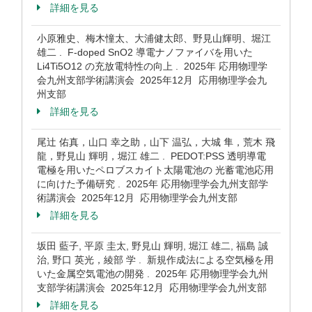
詳細を見る
小原雅史、梅木憧太、大浦健太郎、野見山輝明、堀江
雄二 . F-doped SnO2 導電ナノファイバを用いた
Li4Ti5O12 の充放電特性の向上 . 2025年 応用物理学
会九州支部学術講演会 2025年12月 応用物理学会九
州支部
詳細を見る
尾辻 佑真，山口 幸之助，山下 温弘，大城 隼，荒木 飛
龍，野見山 輝明，堀江 雄二 . PEDOT:PSS 透明導電
電極を用いたペロブスカイト太陽電池の 光蓄電池応用
に向けた予備研究 . 2025年 応用物理学会九州支部学
術講演会 2025年12月 応用物理学会九州支部
詳細を見る
坂田 藍子, 平原 圭太, 野見山 輝明, 堀江 雄二, 福島 誠
治, 野口 英光，綾部 学 . 新規作成法による空気極を用
いた金属空気電池の開発 . 2025年 応用物理学会九州
支部学術講演会 2025年12月 応用物理学会九州支部
詳細を見る