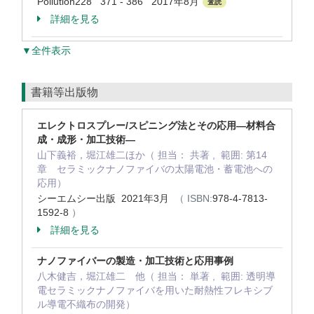
Pollution228 371 - 386 2017年8月
査読
詳細を見る
▼全件表示
書籍等出版物
エレクトロスプレー/スピニング法とその応用―材料合
成・成形・加工技術―
山下義裕，堀江雄二ほか（ 担当： 共著 , 範囲: 第14
章 セラミックナノファイバの太陽電池・蓄電池への
応用）
シーエムシー出版 2021年3月
（ ISBN:
978-4-7813-
1592-8
）
詳細を見る
ナノファイバーの製造・加工技術と応用事例
八木健吉，堀江雄二 他（ 担当： 単著 , 範囲: 透明導
電セラミックナノファイバを用いた耐熱性フレキシブ
ル導電不織布の開発）