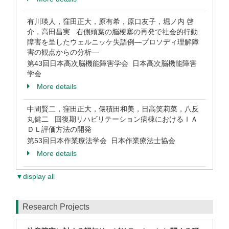
有川瑛人，窪田正大，原有希，原口友子，堀ノ内 啓
介，高田昌実 右側頭葉の脳梗塞の再発で社会的行動
障害を呈したウェルニッケ失語例―プロソディ理解障
害の観点からの分析―
第43回日本高次脳機能障害学会 日本高次脳機能障害
学会
More details
中間賢二，窪田正大，俵積田和美，日高笑莉菜，八反
丸健二 回復期リハビリテーション病棟におけるＩＡ
ＤＬ評価方法の開発
第53回日本作業療法学会 日本作業療法士協会
More details
▼display all
Research Projects