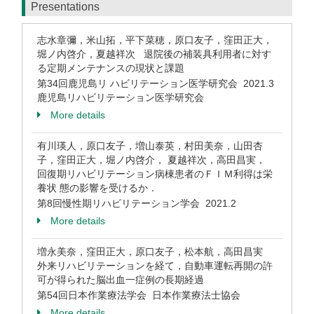
Presentations
志水章彌，米山拓，平下菜穂，原口友子，窪田正大，
堀ノ内啓介，夏越祥次 退院後の補装具利用者に対す
る定期メンテナンスの現状と課題
第34回鹿児島リ ハビリテーション医学研究会 2021.3
鹿児島リハビリテーション医学研究会
More details
有川瑛人，原口友子，増山泰英，村田美奈，山田杏
子，窪田正大，堀ノ内啓介， 夏越祥次，高田昌実，
回復期リハビリテーション病棟患者のＦＩＭ利得は栄
養状 態の影響を受けるか．
第8回慢性期リハビリテーション学会 2021.2
More details
増永美奈，窪田正大，原口友子，松本航，高田昌実
外来リハビリテーションを経て，自動車運転再開の許
可が得られた脳出血一症例の長期経過
第54回日本作業療法学会 日本作業療法士協会
More details