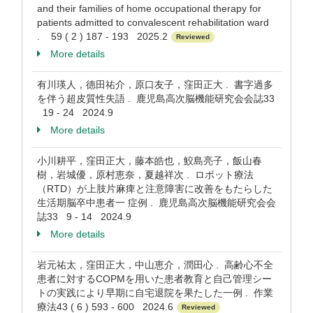
and their families of home occupational therapy for
patients admitted to convalescent rehabilitation ward
. 59 ( 2 ) 187 - 193 2025.2
Reviewed
More details
有川瑛人，德田祐介，原口友子，窪田正大 . 書字過多
を伴う超皮質性失語 . 鹿児島高次脳機能研究会会誌33
19 - 24 2024.9
More details
小川耕平，窪田正大，藤本皓也，鮫島亮子，飯山春
樹，岩城優，原村恵奈，夏越祥次 . ロボット療法
（RTD）が上肢片麻痺と注意障害に改善をもたらした
生活期脳卒中患者一 症例 . 鹿児島高次脳機能研究会会
誌33 9 - 14 2024.9
More details
岩元祐太，窪田正大，中山恵介，潤田心 . 高齢心不全
患者に対するCOPMを用いた患者教育と自己管理シー
トの実践により早期に自宅退院を果たした一例 . 作業
療法43 ( 6 ) 593 - 600 2024.6
Reviewed