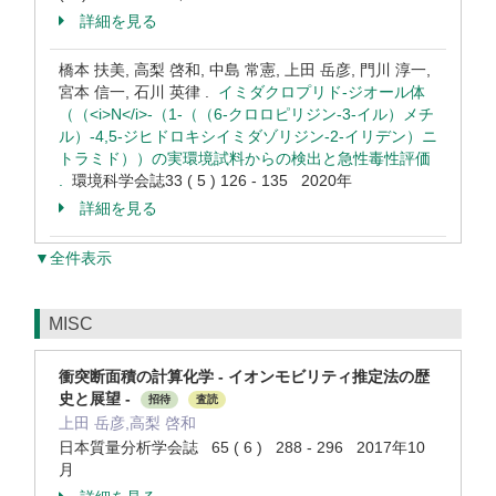
詳細を見る
橋本 扶美, 高梨 啓和, 中島 常憲, 上田 岳彦, 門川 淳一,
宮本 信一, 石川 英律 .
イミダクロプリド-ジオール体
（（<i>N</i>-（1-（（6-クロロピリジン-3-イル）メチ
ル）-4,5-ジヒドロキシイミダゾリジン-2-イリデン）ニ
トラミド））の実環境試料からの検出と急性毒性評価
.
環境科学会誌33 ( 5 ) 126 - 135 2020年
詳細を見る
▼全件表示
MISC
衝突断面積の計算化学 - イオンモビリティ推定法の歴
史と展望 -
招待
査読
上田 岳彦,高梨 啓和
日本質量分析学会誌 65 ( 6 ) 288 - 296 2017年10
月