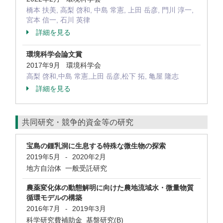
橋本 扶美, 高梨 啓和, 中島 常憲, 上田 岳彦, 門川 淳一,
宮本 信一, 石川 英律
詳細を見る
環境科学会論文賞
2017年9月 環境科学会
高梨 啓和,中島 常憲,上田 岳彦,松下 拓, 亀屋 隆志
詳細を見る
共同研究・競争的資金等の研究
宝島の鍾乳洞に生息する特殊な微生物の探索
2019年5月
2020年2月
-
地方自治体 一般受託研究
農薬変化体の動態解明に向けた農地流域水・微量物質
循環モデルの構築
2016年7月
2019年3月
-
科学研究費補助金 基盤研究(B)