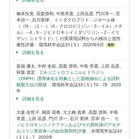
詳細を見る
橋本扶美, 高梨啓和, 中島常憲, 上田岳彦, 門川淳一, 宮
本信一, 石川英律 . イミダクロプリド－ジオール体
（（N－（1－（（6－クロロピリジン－3－イル）メチ
ル）－4，5－ジヒドロキシイミダゾリジン－2－イリ
デン）ニトラミド））の実環境試料からの検出と急性
毒性評価 . 環境科学会誌33 ( 5 ) 2020年9月
査読
詳細を見る
新福 優太, 中村 友拓, 高梨 啓和, 中島 常憲, 上田 岳彦,
秋葉 道宏 .
2,4-ジニトロフェニルヒドラジン
（DNPH）誘導体化を対象とした固相抽出による試料
精製方法の開発 .
環境科学会誌33 ( 5 ) 70 - 78 2020
年
詳細を見る
大葉 佐世子, 桐原 晃希, 大土橋 真希, 高梨 啓和, 中島
常憲, 上田 岳彦, 門川 淳一, 石川 英律, 宮本 信一 .
モ
ノヒドロキシジノテフランおよびその異性体のアセチ
ルコリン受容体への結合親和性評価 .
水環境学会誌43
( 1 ) 1 - 7 2020年