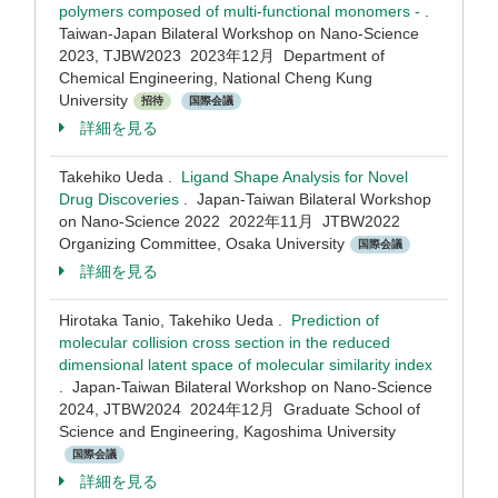
polymers composed of multi-functional monomers -
.
Taiwan-Japan Bilateral Workshop on Nano-Science
2023, TJBW2023 2023年12月 Department of
Chemical Engineering, National Cheng Kung
University
招待
国際会議
詳細を見る
Takehiko Ueda .
Ligand Shape Analysis for Novel
Drug Discoveries
. Japan-Taiwan Bilateral Workshop
on Nano-Science 2022 2022年11月 JTBW2022
Organizing Committee, Osaka University
国際会議
詳細を見る
Hirotaka Tanio, Takehiko Ueda .
Prediction of
molecular collision cross section in the reduced
dimensional latent space of molecular similarity index
. Japan-Taiwan Bilateral Workshop on Nano-Science
2024, JTBW2024 2024年12月 Graduate School of
Science and Engineering, Kagoshima University
国際会議
詳細を見る