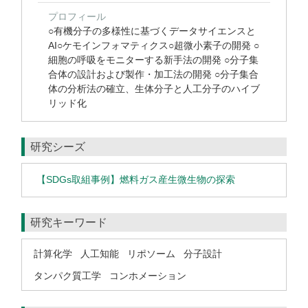
プロフィール
○有機分子の多様性に基づくデータサイエンスと
AI○ケモインフォマティクス○超微小素子の開発 ○
細胞の呼吸をモニターする新手法の開発 ○分子集
合体の設計および製作・加工法の開発 ○分子集合
体の分析法の確立、生体分子と人工分子のハイブ
リッド化
研究シーズ
【SDGs取組事例】燃料ガス産生微生物の探索
研究キーワード
計算化学
人工知能
リポソーム
分子設計
タンパク質工学
コンホメーション