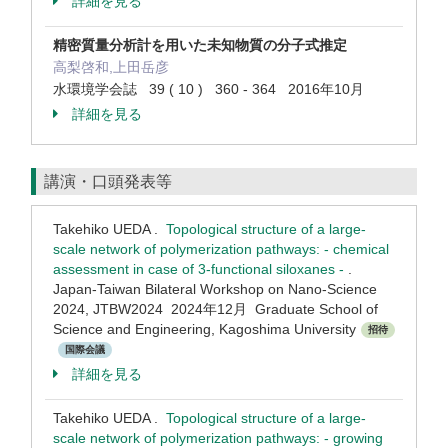
詳細を見る
精密質量分析計を用いた未知物質の分子式推定
高梨啓和,上田岳彦
水環境学会誌 39 ( 10 ) 360 - 364 2016年10月
詳細を見る
講演・口頭発表等
Takehiko UEDA .
Topological structure of a large-
scale network of polymerization pathways: - chemical
assessment in case of 3-functional siloxanes -
.
Japan-Taiwan Bilateral Workshop on Nano-Science
2024, JTBW2024 2024年12月 Graduate School of
Science and Engineering, Kagoshima University
招待
国際会議
詳細を見る
Takehiko UEDA .
Topological structure of a large-
scale network of polymerization pathways: - growing