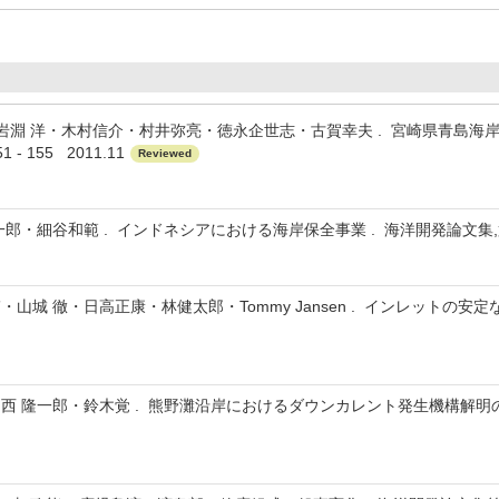
・岩淵 洋・木村信介・村井弥亮・徳永企世志・古賀幸夫 . 宮崎県青島海
- 155 2011.11
Reviewed
・西 隆一郎・細谷和範 . インドネシアにおける海岸保全事業 . 海洋開発論文集,第
山城 徹・日高正康・林健太郎・Tommy Jansen . インレットの安
 隆一郎・鈴木覚 . 熊野灘沿岸におけるダウンカレント発生機構解明のため