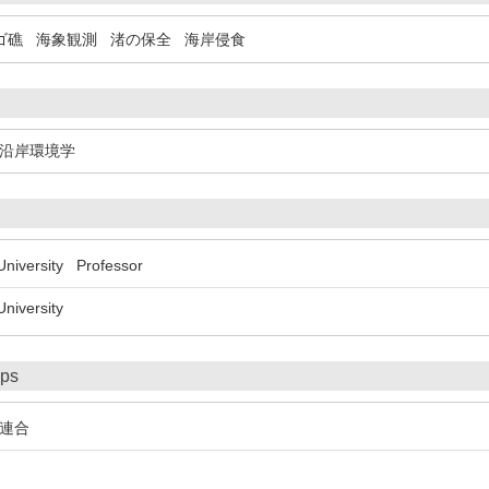
ゴ礁
海象観測
渚の保全
海岸侵食
沿岸環境学
iversity Professor
iversity
ips
連合