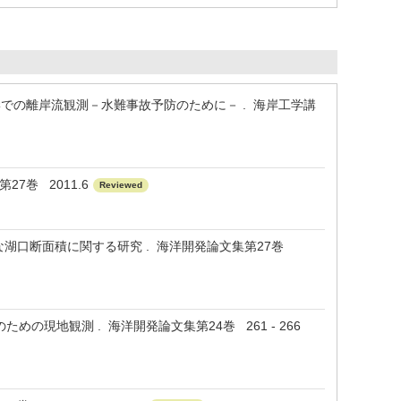
岸での離岸流観測－水難事故予防のために－ . 海岸工学講
27巻 2011.6
Reviewed
定な湖口断面積に関する研究 . 海洋開発論文集第27巻
の現地観測 . 海洋開発論文集第24巻 261 - 266