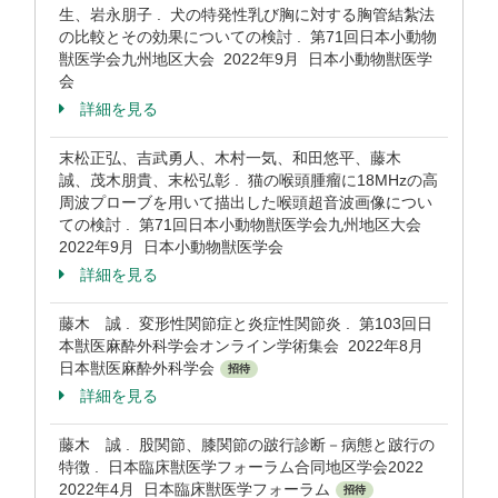
生、岩永朋子 . 犬の特発性乳び胸に対する胸管結紮法
の比較とその効果についての検討 . 第71回日本小動物
獣医学会九州地区大会 2022年9月 日本小動物獣医学
会
詳細を見る
末松正弘、吉武勇人、木村一気、和田悠平、藤木
誠、茂木朋貴、末松弘彰 . 猫の喉頭腫瘤に18MHzの高
周波プローブを用いて描出した喉頭超音波画像につい
ての検討 . 第71回日本小動物獣医学会九州地区大会
2022年9月 日本小動物獣医学会
詳細を見る
藤木 誠 . 変形性関節症と炎症性関節炎 . 第103回日
本獣医麻酔外科学会オンライン学術集会 2022年8月
日本獣医麻酔外科学会
招待
詳細を見る
藤木 誠 . 股関節、膝関節の跛行診断－病態と跛行の
特徴 . 日本臨床獣医学フォーラム合同地区学会2022
2022年4月 日本臨床獣医学フォーラム
招待