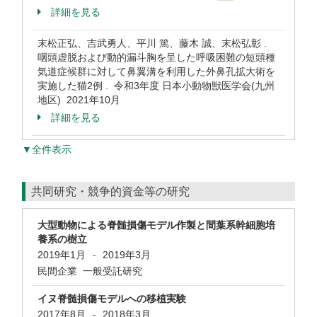
詳細を見る
末松正弘、吉武勇人、平川 篤、藤木 誠、末松弘彰 .
咽頭虚脱および動的漏斗胸を呈した呼吸困難の短頭種
気道症候群に対して鼻翼溝を利用した外鼻孔拡大術を
実施した猫2例 . 令和3年度 日本小動物獣医学会(九州
地区) 2021年10月
詳細を見る
▼全件表示
共同研究・競争的資金等の研究
大型動物による脊髄損傷モデル作製と間葉系幹細胞培
養系の樹立
2019年1月
2019年3月
-
民間企業 一般受託研究
イヌ脊髄損傷モデルへの移植実験
2017年8月
2018年3月
-