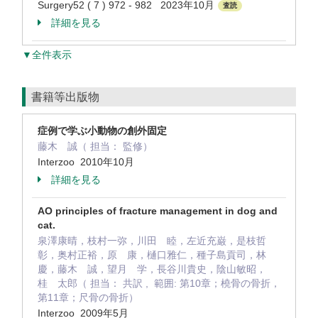
Surgery52 ( 7 ) 972 - 982 2023年10月
査読
詳細を見る
▼全件表示
書籍等出版物
症例で学ぶ小動物の創外固定
藤木 誠（ 担当： 監修）
Interzoo 2010年10月
詳細を見る
AO principles of fracture management in dog and
cat.
泉澤康晴，枝村一弥，川田 睦，左近充巌，是枝哲
彰，奥村正裕，原 康，樋口雅仁，種子島貢司，林
慶，藤木 誠，望月 学，長谷川貴史，陰山敏昭，
桂 太郎（ 担当： 共訳 , 範囲: 第10章；橈骨の骨折，
第11章；尺骨の骨折）
Interzoo 2009年5月