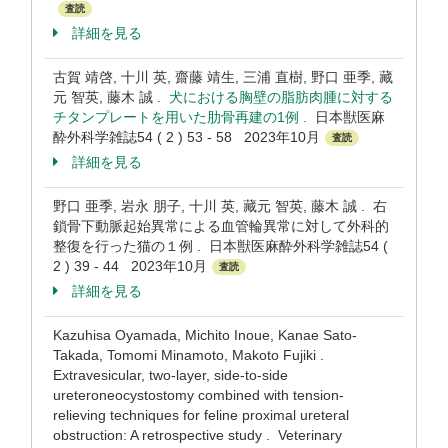
査読
詳細を見る
古賀 靖啓, 十川 英, 齋藤 靖生, 三浦 直樹, 野口 亜季, 藏
元 智英, 藤木 誠 .
犬における胸壁の脂肪肉腫に対する
チタンプレートを用いた肋骨再建の1例 .
日本獣医麻
酔外科学雑誌54 ( 2 ) 53 - 58 2023年10月
査読
詳細を見る
野口 亜季, 岩永 朋子, 十川 英, 藏元 智英, 藤木 誠 . 右
鎖骨下動脈起始異常による血管輪異常に対して外科的
整復を行った猫の１例 . 日本獣医麻酔外科学雑誌54 (
2 ) 39 - 44 2023年10月
査読
詳細を見る
Kazuhisa Oyamada, Michito Inoue, Kanae Sato-
Takada, Tomomi Minamoto, Makoto Fujiki .
Extravesicular, two-layer, side-to-side
ureteroneocystostomy combined with tension-
relieving techniques for feline proximal ureteral
obstruction: A retrospective study . Veterinary