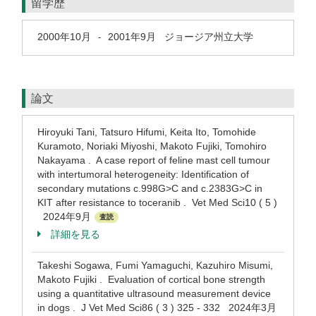
留学歴
2000年10月
2001年9月
ジョージア州立大学
-
論文
Hiroyuki Tani, Tatsuro Hifumi, Keita Ito, Tomohide
Kuramoto, Noriaki Miyoshi, Makoto Fujiki, Tomohiro
Nakayama . A case report of feline mast cell tumour
with intertumoral heterogeneity: Identification of
secondary mutations c.998G>C and c.2383G>C in
KIT after resistance to toceranib . Vet Med Sci10 ( 5 )
2024年9月
査読
詳細を見る
Takeshi Sogawa, Fumi Yamaguchi, Kazuhiro Misumi,
Makoto Fujiki . Evaluation of cortical bone strength
using a quantitative ultrasound measurement device
in dogs . J Vet Med Sci86 ( 3 ) 325 - 332 2024年3月