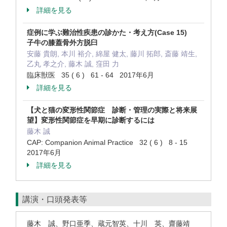
詳細を見る
症例に学ぶ難治性疾患の診かた・考え方(Case 15)
子牛の膝蓋骨外方脱臼
安藤 貴朗, 本川 裕介, 綿屋 健太, 藤川 拓郎, 斎藤 靖生,
乙丸 孝之介, 藤木 誠, 窪田 力
臨床獣医 35 ( 6 ) 61 - 64 2017年6月
詳細を見る
【犬と猫の変形性関節症 診断・管理の実際と将来展
望】変形性関節症を早期に診断するには
藤木 誠
CAP: Companion Animal Practice 32 ( 6 ) 8 - 15
2017年6月
詳細を見る
講演・口頭発表等
藤木 誠、野口亜季、蔵元智英、十川 英、齋藤靖