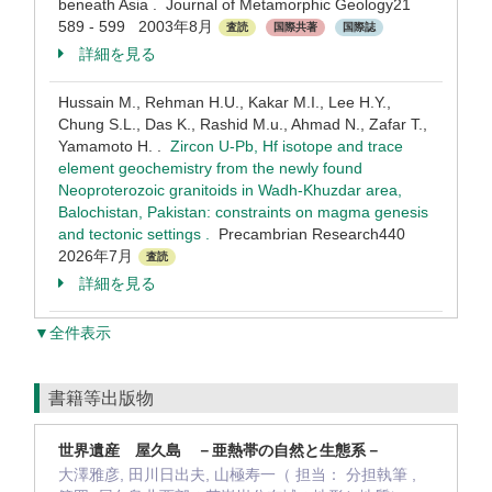
beneath Asia . Journal of Metamorphic Geology21
589 - 599 2003年8月
査読
国際共著
国際誌
詳細を見る
Hussain M., Rehman H.U., Kakar M.I., Lee H.Y.,
Chung S.L., Das K., Rashid M.u., Ahmad N., Zafar T.,
Yamamoto H. .
Zircon U-Pb, Hf isotope and trace
element geochemistry from the newly found
Neoproterozoic granitoids in Wadh-Khuzdar area,
Balochistan, Pakistan: constraints on magma genesis
and tectonic settings .
Precambrian Research440
2026年7月
査読
詳細を見る
▼全件表示
書籍等出版物
世界遺産 屋久島 －亜熱帯の自然と生態系－
大澤雅彦, 田川日出夫, 山極寿一（ 担当： 分担執筆 ,