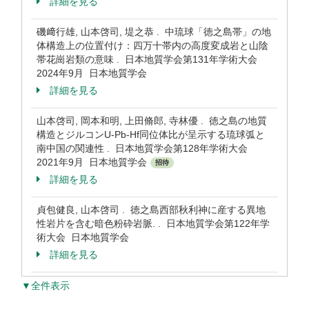
詳細を見る
磯﨑行雄, 山本啓司, 堤之恭 . 中琉球「徳之島帯」の地
体構造上の位置付け：四万十帯内の高度変成岩と山陰
帯花崗岩類の意味 . 日本地質学会第131年学術大会
2024年9月 日本地質学会
詳細を見る
山本啓司, 岡本和明, 上田脩郎, 寺林優 . 徳之島の地質
構造とジルコンU-Pb-Hf同位体比が呈示する琉球弧と
南中国の関連性 . 日本地質学会第128年学術大会
2021年9月 日本地質学会
招待
詳細を見る
貞包健良, 山本啓司 . 徳之島西部秋利神に産する異地
性岩片を含む暗色粉砕岩脈. . 日本地質学会第122年学
術大会 日本地質学会
詳細を見る
▼全件表示