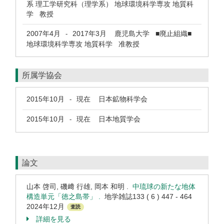
系 理工学研究科（理学系） 地球環境科学専攻 地質科
学 教授
2007年4月
2017年3月
鹿児島大学 ■廃止組織■
-
地球環境科学専攻 地質科学 准教授
所属学協会
2015年10月
現在
日本鉱物科学会
-
2015年10月
現在
日本地質学会
-
論文
山本 啓司, 磯﨑 行雄, 岡本 和明 .
中琉球の新たな地体
構造単元「徳之島帯」 .
地学雑誌133 ( 6 ) 447 - 464
2024年12月
査読
詳細を見る