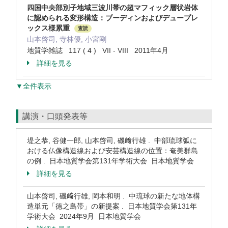
四国中央部別子地域三波川帯の超マフィック層状岩体
に認められる変形構造：ブーディンおよびデュープレ
ックス様累重
査読
山本啓司, 寺林優, 小宮剛
地質学雑誌 117 ( 4 ) VII - VIII 2011年4月
詳細を見る
▼全件表示
講演・口頭発表等
堤之恭, 谷健一郎, 山本啓司, 磯﨑行雄 . 中部琉球弧に
おける仏像構造線および安芸構造線の位置：奄美群島
の例 . 日本地質学会第131年学術大会 日本地質学会
詳細を見る
山本啓司, 磯﨑行雄, 岡本和明 . 中琉球の新たな地体構
造単元「徳之島帯」の新提案 . 日本地質学会第131年
学術大会 2024年9月 日本地質学会