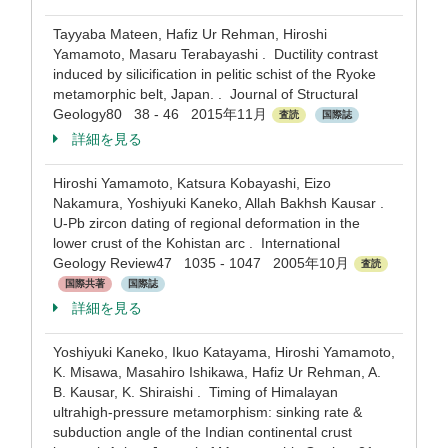
Tayyaba Mateen, Hafiz Ur Rehman, Hiroshi
Yamamoto, Masaru Terabayashi . Ductility contrast
induced by silicification in pelitic schist of the Ryoke
metamorphic belt, Japan. . Journal of Structural
Geology80 38 - 46 2015年11月
査読
国際誌
詳細を見る
Hiroshi Yamamoto, Katsura Kobayashi, Eizo
Nakamura, Yoshiyuki Kaneko, Allah Bakhsh Kausar .
U-Pb zircon dating of regional deformation in the
lower crust of the Kohistan arc . International
Geology Review47 1035 - 1047 2005年10月
査読
国際共著
国際誌
詳細を見る
Yoshiyuki Kaneko, Ikuo Katayama, Hiroshi Yamamoto,
K. Misawa, Masahiro Ishikawa, Hafiz Ur Rehman, A.
B. Kausar, K. Shiraishi . Timing of Himalayan
ultrahigh-pressure metamorphism: sinking rate &
subduction angle of the Indian continental crust