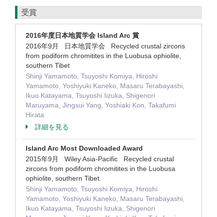
受賞
2016年度日本地質学会 Island Arc 賞
2016年9月 日本地質学会 Recycled crustal zircons
from podiform chromitites in the Luobusa ophiolite,
southern Tibet
Shinji Yamamoto, Tsuyoshi Komiya, Hiroshi
Yamamoto, Yoshiyuki Kaneko, Masaru Terabayashi,
Ikuo Katayama, Tsuyoshi Iizuka, Shigenori
Maruyama, Jingsui Yang, Yoshiaki Kon, Takafumi
Hirata
詳細を見る
Island Arc Most Downloaded Award
2015年9月 Wiley Asia-Pacific Recycled crustal
zircons from podiform chromitites in the Luobusa
ophiolite, southern Tibet.
Shinji Yamamoto, Tsuyoshi Komiya, Hiroshi
Yamamoto, Yoshiyuki Kaneko, Masaru Terabayashi,
Ikuo Katayama, Tsuyoshi Iizuka, Shigenori